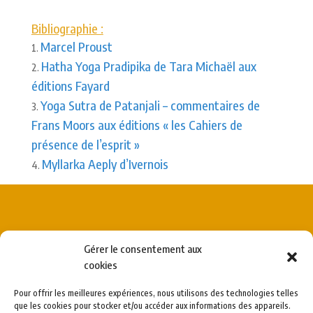
Bibliographie :
Marcel Proust
Hatha Yoga Pradipika de Tara Michaël aux
éditions Fayard
Yoga Sutra de Patanjali – commentaires de
Frans Moors aux éditions « les Cahiers de
présence de l’esprit »
Myllarka Aeply d’Ivernois
Gérer le consentement aux
A propos de l’enseignante
cookies
Enseignante de Hatha Yoga formée à l’EFYSE – élève de
Pour offrir les meilleures expériences, nous utilisons des technologies telles
Boris Tatzky
que les cookies pour stocker et/ou accéder aux informations des appareils.