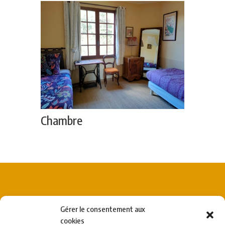
Chambre
Gérer le consentement aux
A propos de l’enseignante
cookies